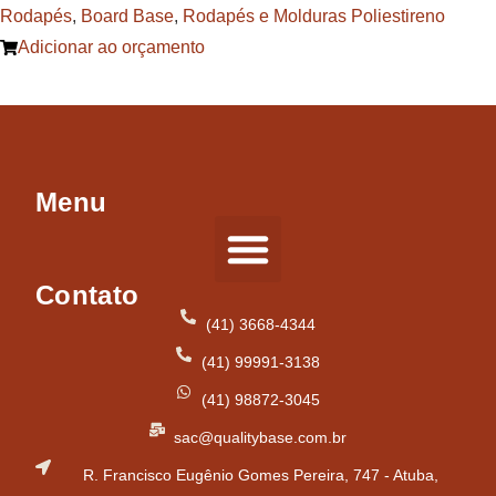
Rodapés
,
Board Base
,
Rodapés e Molduras Poliestireno
Adicionar ao orçamento
Menu
Contato
Tipos de Pisos
(41) 3668-4344
(41) 99991-3138
(41) 98872-3045
sac@qualitybase.com.br
R. Francisco Eugênio Gomes Pereira, 747 - Atuba,