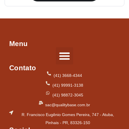
Menu
Contato
Tipos de Pisos
(41) 3668-4344
(41) 99991-3138
(41) 98872-3045
sac@qualitybase.com.br
R. Francisco Eugênio Gomes Pereira, 747 - Atuba,
Pinhais - PR, 83326-150