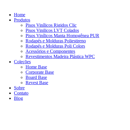
Ir
para
Home
o
Produtos
conteúdo
⁠Pisos Vinílicos Rigidos Clic
⁠Pisos Vinilicos LVT Colados
Pisos Vinílicos Manta Homogênea PUR
Rodapés e Molduras Poliestireno
Rodapés e Molduras Poli Colors
⁠Acessórios e Componentes
⁠Revestimentos Madeira Plástica WPC
Coleções
Home Base
Corporate Base
Board Base
Revest Base
Sobre
Contato
Blog