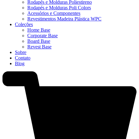
Rodapés e Molduras Poliestireno
Rodapés e Molduras Poli Colors
⁠Acessórios e Componentes
⁠Revestimentos Madeira Plástica WPC
Coleções
Home Base
Corporate Base
Board Base
Revest Base
Sobre
Contato
Blog