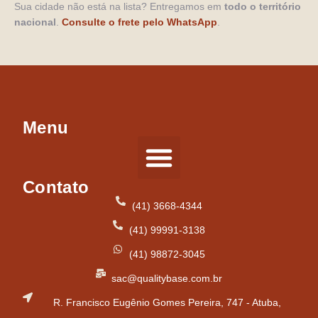
Sua cidade não está na lista? Entregamos em
todo o território
nacional
.
Consulte o frete pelo WhatsApp
.
Menu
Contato
Tipos de Pisos
(41) 3668-4344
(41) 99991-3138
(41) 98872-3045
sac@qualitybase.com.br
R. Francisco Eugênio Gomes Pereira, 747 - Atuba,