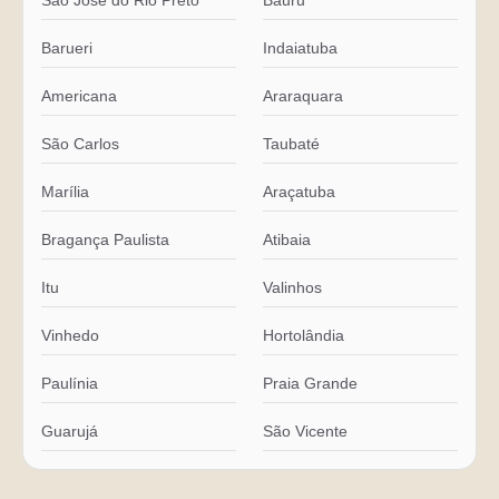
São José do Rio Preto
Bauru
Barueri
Indaiatuba
Americana
Araraquara
São Carlos
Taubaté
Marília
Araçatuba
Bragança Paulista
Atibaia
Itu
Valinhos
Vinhedo
Hortolândia
Paulínia
Praia Grande
Guarujá
São Vicente