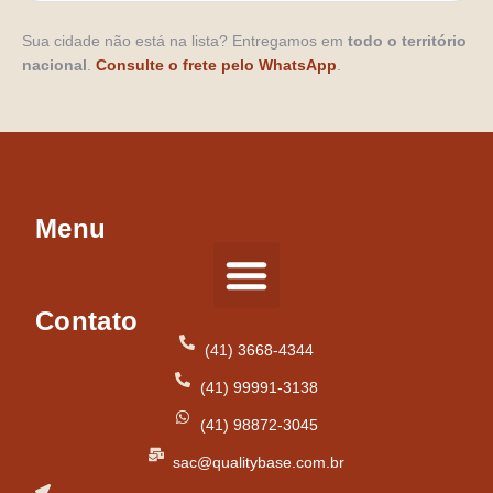
Sua cidade não está na lista? Entregamos em
todo o território
nacional
.
Consulte o frete pelo WhatsApp
.
Menu
Contato
Tipos de Pisos
(41) 3668-4344
(41) 99991-3138
(41) 98872-3045
sac@qualitybase.com.br