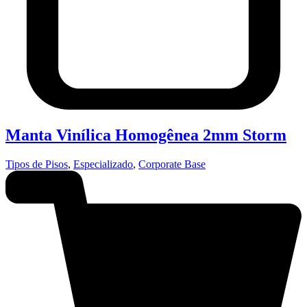
Manta Vinílica Homogênea 2mm Storm
Tipos de Pisos
,
Especializado
,
Corporate Base