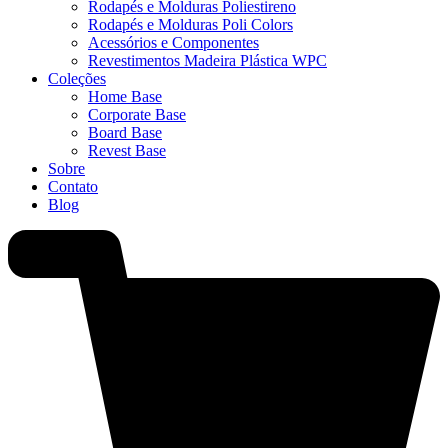
Rodapés e Molduras Poliestireno
Rodapés e Molduras Poli Colors
⁠Acessórios e Componentes
⁠Revestimentos Madeira Plástica WPC
Coleções
Home Base
Corporate Base
Board Base
Revest Base
Sobre
Contato
Blog