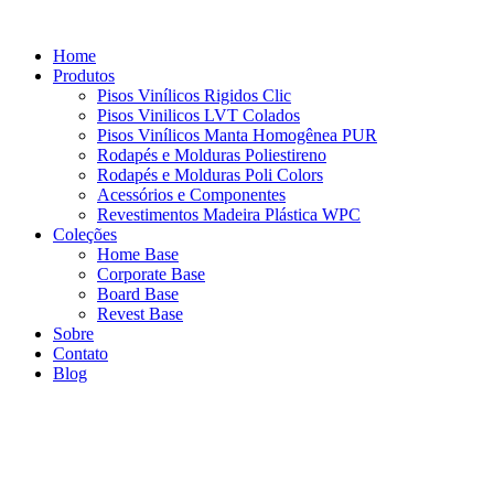
Ir
para
Home
o
Produtos
conteúdo
⁠Pisos Vinílicos Rigidos Clic
⁠Pisos Vinilicos LVT Colados
Pisos Vinílicos Manta Homogênea PUR
Rodapés e Molduras Poliestireno
Rodapés e Molduras Poli Colors
⁠Acessórios e Componentes
⁠Revestimentos Madeira Plástica WPC
Coleções
Home Base
Corporate Base
Board Base
Revest Base
Sobre
Contato
Blog