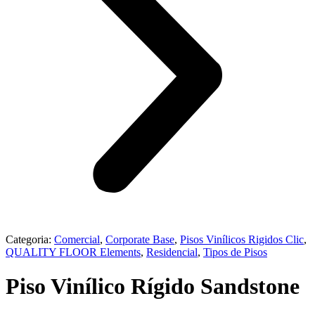
Categoria:
Comercial
,
Corporate Base
,
⁠Pisos Vinílicos Rigidos Clic
,
QUALITY FLOOR Elements
,
Residencial
,
Tipos de Pisos
Piso Vinílico Rígido Sandstone