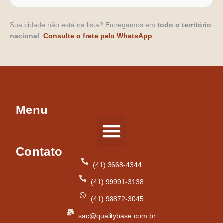
Sua cidade não está na lista? Entregamos em
todo o território
nacional
.
Consulte o frete pelo WhatsApp
.
Menu
Contato
Tipos de Pisos
(41) 3668-4344
(41) 99991-3138
(41) 98872-3045
sac@qualitybase.com.br