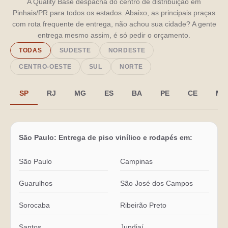
A Quality Base despacha do centro de distribuição em
Pinhais/PR para todos os estados. Abaixo, as principais praças
com rota frequente de entrega, não achou sua cidade? A gente
entrega mesmo assim, é só pedir o orçamento.
TODAS
SUDESTE
NORDESTE
CENTRO-OESTE
SUL
NORTE
SP
RJ
MG
ES
BA
PE
CE
MA
São Paulo: Entrega de piso vinílico e rodapés em:
São Paulo
Campinas
Guarulhos
São José dos Campos
Sorocaba
Ribeirão Preto
Santos
Jundiaí