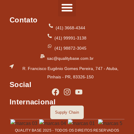
Contato
Tipos de Pisos
(41) 3668-4344
(41) 99991-3138
(41) 98872-3045
sac@qualitybase.com.br
R. Francisco Eugênio Gomes Pereira, 747 - Atuba,
Pinhais - PR, 83326-150
Social
Internacional
Supply Chain
QUALITY BASE 2025 - TODOS OS DIREITOS RESERVADOS