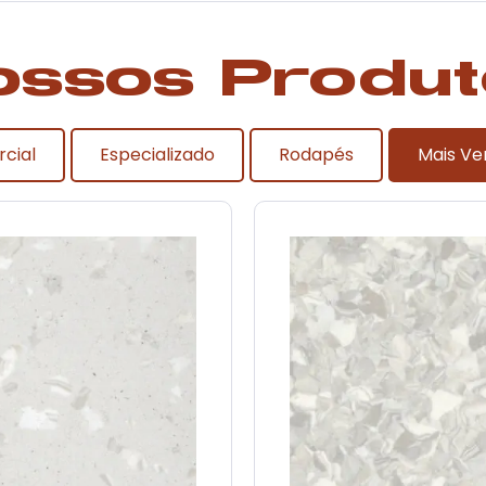
ossos Produt
cial
Especializado
Rodapés
Mais Ve