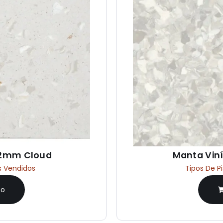
 2mm Cloud
Manta Vin
s Vendidos
Tipos De P
to